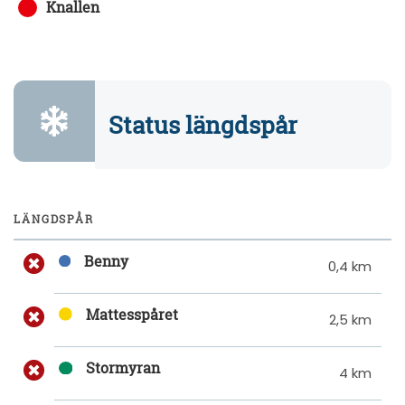
Knallen
Status längdspår
LÄNGDSPÅR
Benny
0,4 km
Mattesspåret
2,5 km
Stormyran
4 km