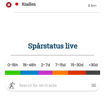
Knallen
8 km
Spårstatus live
0-18h
18-48h
2-7d
7-15d
15-30d
>30d