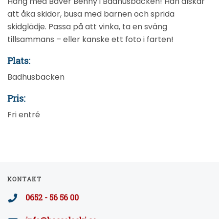
Häng med Bäver Benny i Badhusbacken! Han älskar
att åka skidor, busa med barnen och sprida
skidglädje. Passa på att vinka, ta en sväng
tillsammans – eller kanske ett foto i farten!
Plats:
Badhusbacken
Pris:
Fri entré
KONTAKT
0652 - 56 56 00