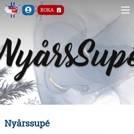
°C
BOKA
Nyårssupé