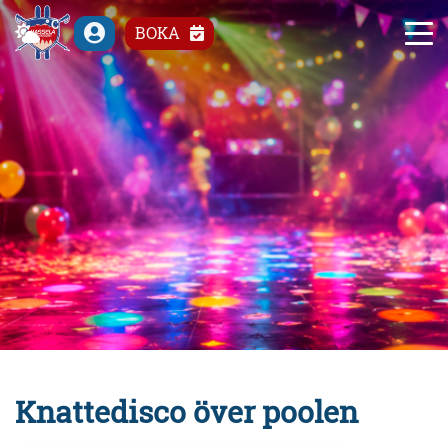
°C
BOKA
Knattedisco över poolen