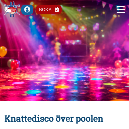
°C
BOKA
Knattedisco över poolen