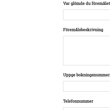
Var glömde du föremålet
Föremålsbeskrivning
Uppge bokningsnummer (
d
m
Telefonnummer
u
e
m
d