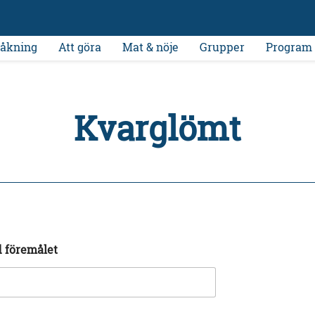
åkning
Att göra
Mat & nöje
Grupper
Program
Kvarglömt
 föremålet