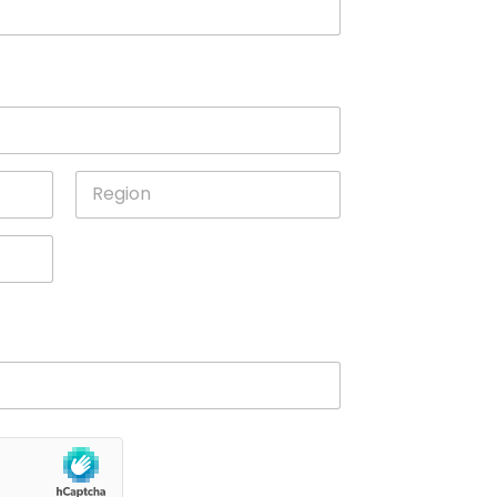
State /
Province /
Region