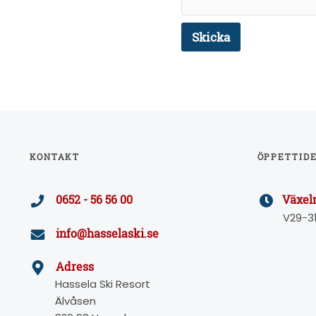
Skicka
KONTAKT
ÖPPETTID
Växel
0652 - 56 56 00
V29-3
info@hasselaski.se
Adress
Hassela Ski Resort
Älvåsen