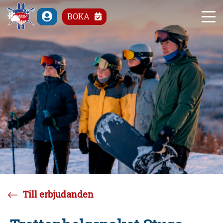
°C
BOKA
Till erbjudanden