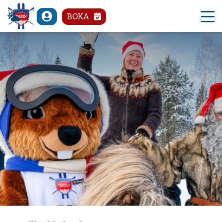
°C
BOKA